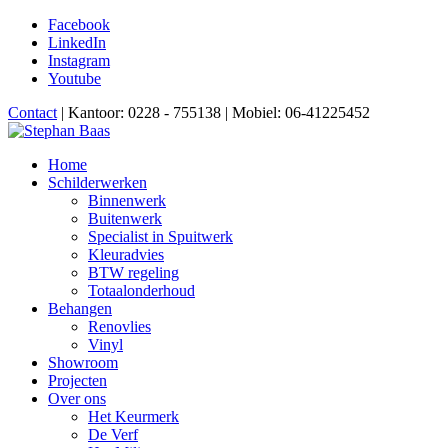
Facebook
LinkedIn
Instagram
Youtube
Contact
| Kantoor: 0228 - 755138 | Mobiel: 06-41225452
Home
Schilderwerken
Binnenwerk
Buitenwerk
Specialist in Spuitwerk
Kleuradvies
BTW regeling
Totaalonderhoud
Behangen
Renovlies
Vinyl
Showroom
Projecten
Over ons
Het Keurmerk
De Verf