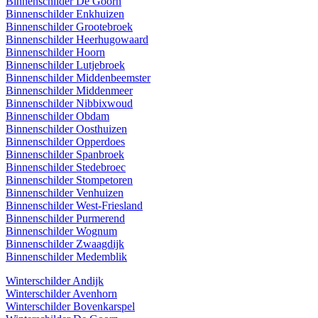
Binnenschilder De Goorn
Binnenschilder Enkhuizen
Binnenschilder Grootebroek
Binnenschilder Heerhugowaard
Binnenschilder Hoorn
Binnenschilder Lutjebroek
Binnenschilder Middenbeemster
Binnenschilder Middenmeer
Binnenschilder Nibbixwoud
Binnenschilder Obdam
Binnenschilder Oosthuizen
Binnenschilder Opperdoes
Binnenschilder Spanbroek
Binnenschilder Stedebroec
Binnenschilder Stompetoren
Binnenschilder Venhuizen
Binnenschilder West-Friesland
Binnenschilder Purmerend
Binnenschilder Wognum
Binnenschilder Zwaagdijk
Binnenschilder Medemblik
Winterschilder Andijk
Winterschilder Avenhorn
Winterschilder Bovenkarspel