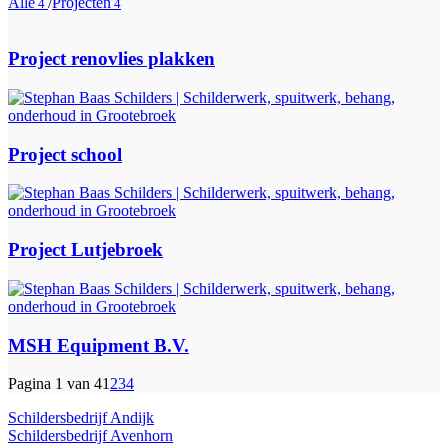
Alle
/
Projecten
4
4
Project renovlies plakken
Project school
Project Lutjebroek
MSH Equipment B.V.
Pagina 1 van 4
1
2
3
4
Schildersbedrijf Andijk
Schildersbedrijf Avenhorn