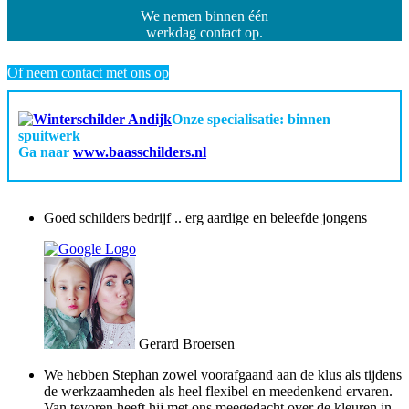
We nemen binnen één
werkdag contact op.
Of neem contact met ons op
Onze specialisatie: binnen
spuitwerk
Ga naar
www.baasschilders.nl
Goed schilders bedrijf .. erg aardige en beleefde jongens
Gerard Broersen
We hebben Stephan zowel voorafgaand aan de klus als tijdens
de werkzaamheden als heel flexibel en meedenkend ervaren.
Van tevoren heeft hij met ons meegedacht over de kleuren in