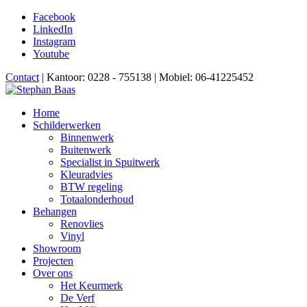
Facebook
LinkedIn
Instagram
Youtube
Contact
| Kantoor: 0228 - 755138 | Mobiel: 06-41225452
Home
Schilderwerken
Binnenwerk
Buitenwerk
Specialist in Spuitwerk
Kleuradvies
BTW regeling
Totaalonderhoud
Behangen
Renovlies
Vinyl
Showroom
Projecten
Over ons
Het Keurmerk
De Verf