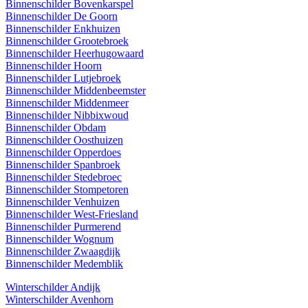
Binnenschilder Bovenkarspel
Binnenschilder De Goorn
Binnenschilder Enkhuizen
Binnenschilder Grootebroek
Binnenschilder Heerhugowaard
Binnenschilder Hoorn
Binnenschilder Lutjebroek
Binnenschilder Middenbeemster
Binnenschilder Middenmeer
Binnenschilder Nibbixwoud
Binnenschilder Obdam
Binnenschilder Oosthuizen
Binnenschilder Opperdoes
Binnenschilder Spanbroek
Binnenschilder Stedebroec
Binnenschilder Stompetoren
Binnenschilder Venhuizen
Binnenschilder West-Friesland
Binnenschilder Purmerend
Binnenschilder Wognum
Binnenschilder Zwaagdijk
Binnenschilder Medemblik
Winterschilder Andijk
Winterschilder Avenhorn